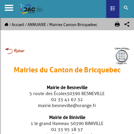
Toggle navig
Accueil
ANNUAIRE
Mairies Canton Bricquebec
Mairies du Canton de Bricquebec
Mairie de Besneville
5 route des Écoles 50390 BESNEVILLE
02 33 41 67 32
mairie.besneville@orange.fr
Mairie de Biniville
1 le grand Hameau 50390 BINIVILLE
02 33 95 18 57