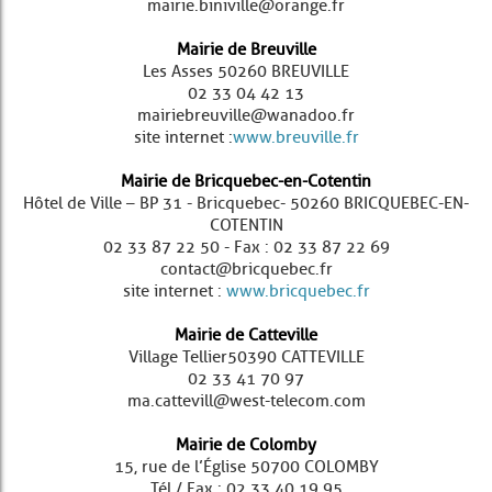
mairie.biniville@orange.fr
Mairie de Breuville
Les Asses 50260 BREUVILLE
02 33 04 42 13
mairiebreuville@wanadoo.fr
site internet :
www.breuville.fr
Mairie de Bricquebec-en-Cotentin
Hôtel de Ville – BP 31 - Bricquebec - 50260 BRICQUEBEC-EN-
COTENTIN
02 33 87 22 50 - Fax : 02 33 87 22 69
contact@bricquebec.fr
site internet :
www.bricquebec.fr
Mairie de Catteville
Village Tellier 50390 CATTEVILLE
02 33 41 70 97
ma.cattevill@west-telecom.com
Mairie de Colomby
15, rue de l’Église 50700 COLOMBY
Tél / Fax : 02 33 40 19 95